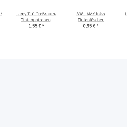
/
Lamy T10 Großraum-
898 LAMY ink-x
L
Tintenpatronen,
Tintenlöscher
Packung mit 5
1,55 €
*
0,95 €
*
Tintenpatronen