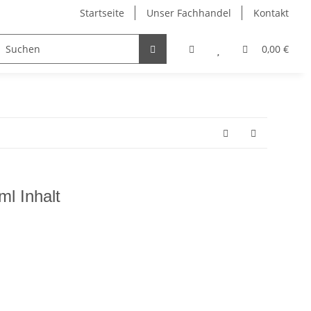
Startseite
Unser Fachhandel
Kontakt
el
Dahle Schneidemaschinen
Edding Stifte
0,00 €
l Inhalt