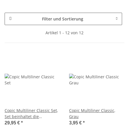
Filter und Sortierung
Artikel 1 - 12 von 12
Copic Multiliner Classic Set,
Copic Multiliner Classic,
Set beinhaltet die
Grau
Strichstärken
29,95 €
*
3,95 €
*
0,05mm/0,1mm/0,3mm/0,5mm/0,8mm/1,0mm/BM/BS