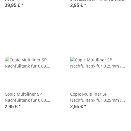
39,95 €
*
2,95 €
*
Copic Multiliner SP
Copic Multiliner SP
Nachfülltank für 0,03,
Nachfülltank für 0,25mm /
0.05mm und 0,1mm,
0,2mm / 0,35mm / 0,3mm /
2,95 €
*
2,95 €
*
Schwarz
0,5mm / 0,7mm / Brush,
Schwarz