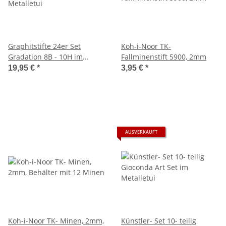
Graphitstifte 24er Set
Koh-i-Noor TK-
Gradation 8B - 10H im
Fallminenstift 5900, 2mm
Metalletui
19,95 €
*
3,95 €
*
AUSVERKAUFT
Koh-i-Noor TK- Minen, 2mm,
Künstler- Set 10- teilig