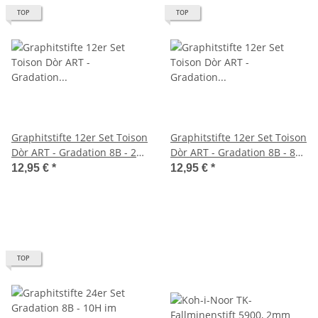
TOP
TOP
Graphitstifte 12er Set Toison
Graphitstifte 12er Set Toison
Dòr ART - Gradation 8B - 2H
Dòr ART - Gradation 8B - 8H
- im Metalletui
im Metalletui
12,95 €
*
12,95 €
*
TOP