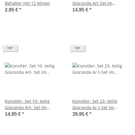
Behälter mit 12 Minen
Gioconda Art Set im
Metalletui
2,95 €
*
14,95 €
*
TOP
TOP
Künstler- Set 10- teilig
Künstler- Set 23- teilig
Gioconda Art- Set im
Gioconda Ar t-Set im
Metalletui
Metalletui
14,95 €
*
39,95 €
*