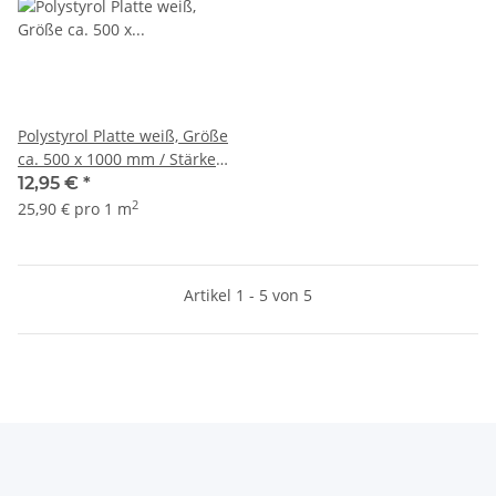
Polystyrol Platte weiß, Größe
ca. 500 x 1000 mm / Stärke
1,5 mm
12,95 €
*
2
25,90 € pro 1 m
Artikel 1 - 5 von 5