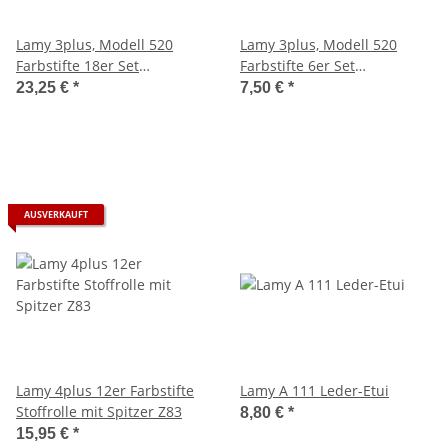
Lamy 3plus, Modell 520
Lamy 3plus, Modell 520
Farbstifte 18er Set
Farbstifte 6er Set
Faltschachtel inklusive
Faltschachtel
23,25 €
*
7,50 €
*
Spitzer gratis
AUSVERKAUFT
Lamy 4plus 12er Farbstifte
Lamy A 111 Leder-Etui
Stoffrolle mit Spitzer Z83
8,80 €
*
15,95 €
*