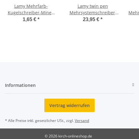
Lamy Mehrfarb-
Lamy twin pen
Kugelschreiber-Minen
Mehrsystemschreiber,
Mehr
M21
Zwei in einem, Modell
1,65 €
*
23,95 €
*
606
Informationen
Vertrag widerrufen
* Alle Preise inkl. gesetzlicher USt., zzgl.
Versand
© 2026 kirch-onlineshop.de