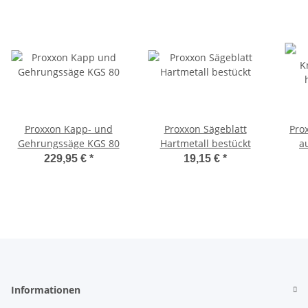
Proxxon Kapp- und
Proxxon Sägeblatt
Pro
Gehrungssäge KGS 80
Hartmetall bestückt
a
S
229,95 €
*
19,15 €
*
Informationen