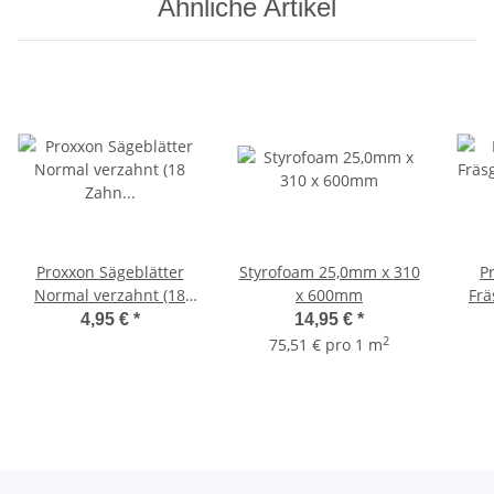
Ähnliche Artikel
Proxxon Sägeblätter
Styrofoam 25,0mm x 310
P
Normal verzahnt (18
x 600mm
Fr
Zahn auf 25 mm), 12
4,95 €
*
14,95 €
*
Stück Inhalt
2
75,51 € pro 1 m