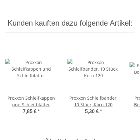
Kunden kauften dazu folgende Artikel:
Proxxon Schleifkappen
Proxxon Schleifbänder,
Pr
und Schleifblätter
10 Stück, Korn 120
Bo
7,85 €
*
5,30 €
*