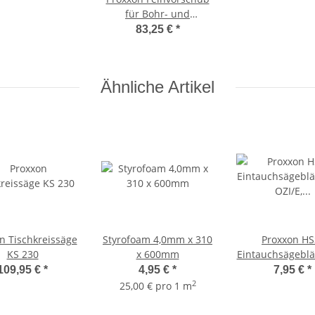
für Bohr- und
Fräseinrichtung PF 230
83,25 €
*
Ähnliche Artikel
n Tischkreissäge
Styrofoam 4,0mm x 310
Proxxon HS
KS 230
x 600mm
Eintauchsägeblät
OZI/E, 8m
109,95 €
*
4,95 €
*
7,95 €
*
2
25,00 € pro 1 m