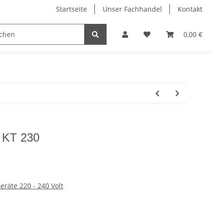
Startseite
Unser Fachhandel
Kontakt
kel
Dahle Schneidemaschinen
Edding Stifte
0,00 €
h KT 230
räte 220 - 240 Volt