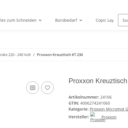
lles zum Schneiden
Bürobedarf
Copic Layoutarti
äte 220 - 240 Volt
Proxxon Kreuztisch KT 230
Proxxon Kreuztisc
Artikelnummer:
24106
GTIN:
4006274241060
Kategorie:
Proxxon Micromot Ge
Hersteller:
Proxxon