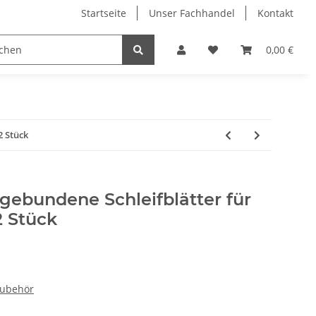
Startseite
Unser Fachhandel
Kontakt
kel
Dahle Schneidemaschinen
Edding Stifte
0,00 €
2 Stück
gebundene Schleifblätter für
2 Stück
Zubehör