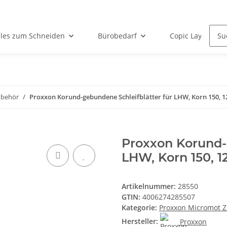
lles zum Schneiden
Bürobedarf
Copic Layoutarti
ubehör
Proxxon Korund-gebundene Schleifblätter für LHW, Korn 150, 1
Proxxon Korund-
LHW, Korn 150, 1
Artikelnummer:
28550
GTIN:
4006274285507
Kategorie:
Proxxon Micromot 
Hersteller:
Proxxon