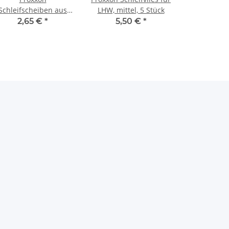
Schleifscheiben aus
LHW, mittel, 5 Stück
Silicium-Karbid für
2,65 €
*
5,50 €
*
LHW, Korn 60