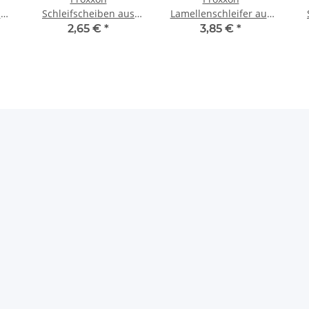
r
Schleifscheiben aus
Lamellenschleifer aus
Edelkorund für LHW,
Korund für LHW, Korn
2,65 €
*
3,85 €
*
Korn 60
100