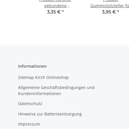
gebundene
Gummistützteller fü
Schleifblätter für LHW,
LHW
3,35 €
*
3,95 €
*
Korn 80, 12 Stück
Informationen
Sitemap Kirch Onlineshop
Allgemeine Geschäftsbedingungen und
Kundeninformationen
Datenschutz
Hinweise zur Batterieentsorgung
Impressum