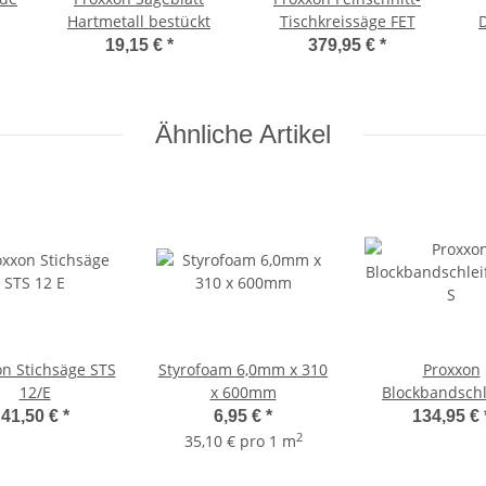
Hartmetall bestückt
Tischkreissäge FET
TSG
19,15 €
*
379,95 €
*
t
Ähnliche Artikel
on Stichsäge STS
Styrofoam 6,0mm x 310
Proxxon
12/E
x 600mm
Blockbandschl
BBS/S
41,50 €
*
6,95 €
*
134,95 €
2
35,10 € pro 1 m