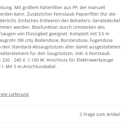
stung. Mit großem Faltenfilter aus PP, der manuell
den kann. Zusätzlicher Feinstaub-Papierfilter (für die
derlich). Einfaches Entleeren des Behälters: Gerätedeckel
ommen werden. Blasfunktion durch Umstecken des
augen von Flüssigkeit geeignet. Komplett mit 3,5 m
Saugrohr (98 cm), Bodendüse, Bürstendüse, Fugendüse
 den Standard-Absaugstutzen aller damit ausgestatteten
alterelement für den Saugstutzen. Inkl. 6 Feinstaub-
 220 - 240 V. 1.100 W. Anschluss für Elektrowerkzeuge
8 l. Mit 5 m-Anschlusskabel.
reie Lieferung
Frage zum Artikel