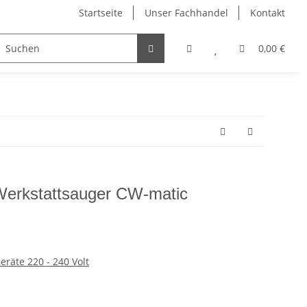
Startseite
Unser Fachhandel
Kontakt
el
Dahle Schneidemaschinen
Edding Stifte
0,00 €
erkstattsauger CW-matic
räte 220 - 240 Volt