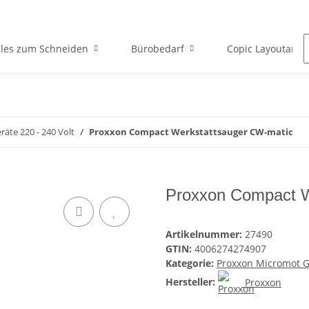
lles zum Schneiden
Bürobedarf
Copic Layoutartik
äte 220 - 240 Volt
Proxxon Compact Werkstattsauger CW-matic
Proxxon Compact W
Artikelnummer:
27490
GTIN:
4006274274907
Kategorie:
Proxxon Micromot Ge
Hersteller:
Proxxon