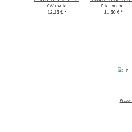
CW-matic
Edelkorund-
Schleifscheiben für 
12,35 €
*
11,50 €
*
250/E, 5 Stück Inhal
Proxx