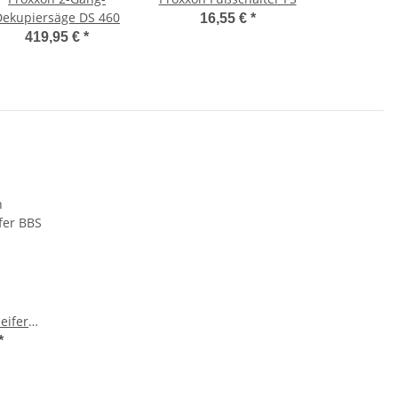
Dekupiersäge DS 460
16,55 €
*
419,95 €
*
eifer
*