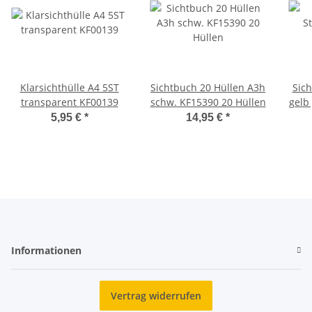
Klarsichthülle A4 5ST
Sichtbuch 20 Hüllen A3h
Sich
transparent KF00139
schw. KF15390 20 Hüllen
gelb gen
5,95 €
*
14,95 €
*
Informationen
Vertrag widerrufen