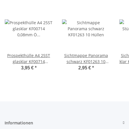
Prospekthülle A4 25ST
Sichtmappe Panorama
Sich
glasklar KF00714
schwarz KF01263 10
0,08mm Ö o+l
Hüllen
3,95 €
*
2,95 €
*
Informationen