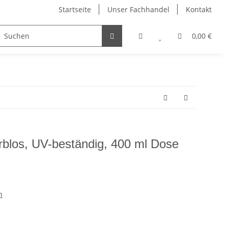
Startseite
Unser Fachhandel
Kontakt
el
Dahle Schneidemaschinen
Edding Stifte
0,00 €
arblos, UV-beständig, 400 ml Dose
n