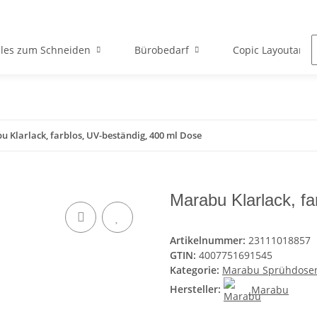
lles zum Schneiden
Bürobedarf
Copic Layoutartik
 Klarlack, farblos, UV-beständig, 400 ml Dose
Marabu Klarlack, f
Artikelnummer:
23111018857
GTIN:
4007751691545
Kategorie:
Marabu Sprühdose
Hersteller:
Marabu