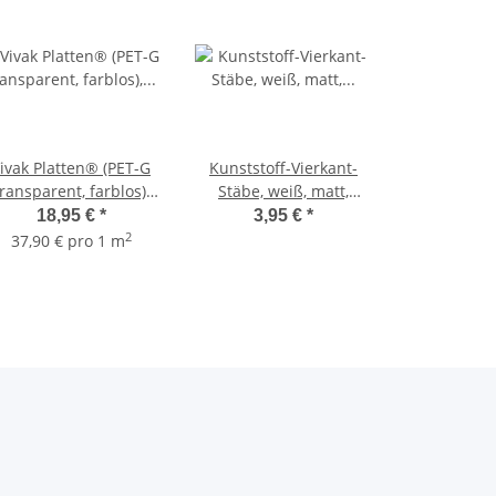
ivak Platten® (PET-G
Kunststoff-Vierkant-
ransparent, farblos),
Stäbe, weiß, matt,
röße: ca. 500 x 1000
Länge: 1mtr.
18,95 €
*
3,95 €
*
mm / Stärke 1,0 mm
2
37,90 € pro 1 m