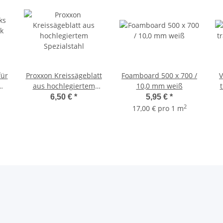
für
Proxxon Kreissägeblatt
Foamboard 500 x 700 /
V
aus hochlegiertem
10,0 mm weiß
t
Spezialstahl
G
6,50 €
*
5,95 €
*
2
17,00 € pro 1 m