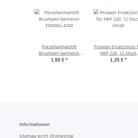
Porzellanmalstift
Proxxon Ersatzsticks 
Brushpen karmesin
HKP 220, 12 Stück
EDDING 4200
Inhalt
1,95 €
*
1,35 €
*
Informationen
Sitemap Kirch Onlineshop