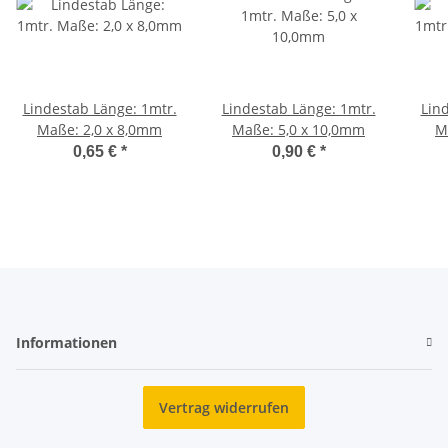
Lindestab Länge: 1mtr.
Lindestab Länge: 1mtr.
Lin
Maße: 2,0 x 8,0mm
Maße: 5,0 x 10,0mm
M
0,65 €
*
0,90 €
*
Informationen
Vertrag widerrufen