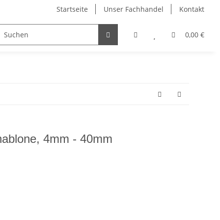
Startseite
Unser Fachhandel
Kontakt
el
Dahle Schneidemaschinen
Edding Stifte
0,00 €
chablone, 4mm - 40mm