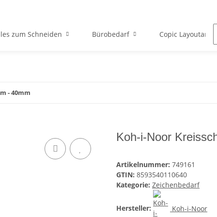
lles zum Schneiden
Bürobedarf
Copic Layoutartik
mm - 40mm
Koh-i-Noor Kreiss
Artikelnummer:
749161
GTIN:
8593540110640
Kategorie:
Zeichenbedarf
Hersteller:
Koh-i-Noor