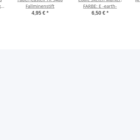
,
Fallminenstift
FARBE: E -earth-
4,95 €
*
6,50 €
*
f