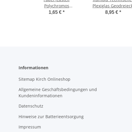
Polychromos
Plexiglas Geodreieck
Künstlerfarbstift
Länge Hypotenuse:
1,65 €
*
8,95 €
*
325mm, m.
abnehmbarem Grif
Informationen
Sitemap Kirch Onlineshop
Allgemeine Geschäftsbedingungen und
Kundeninformationen
Datenschutz
Hinweise zur Batterieentsorgung
Impressum