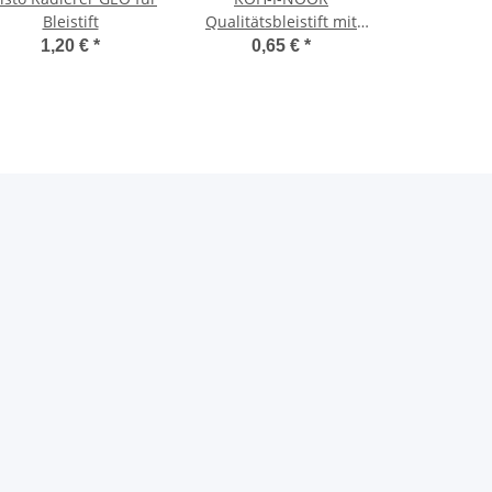
Bleistift
Qualitätsbleistift mit
Eindruck des
1,20 €
*
0,65 €
*
Härtegrades