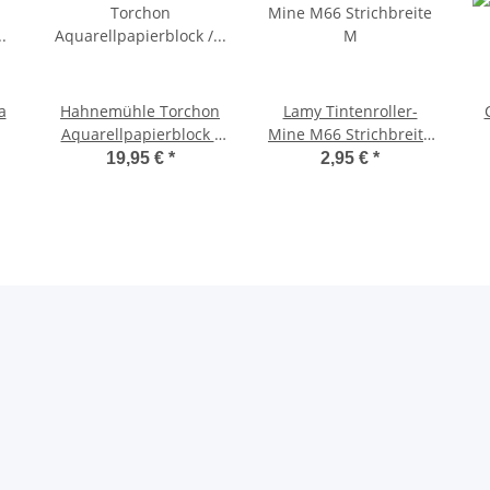
a
Hahnemühle Torchon
Lamy Tintenroller-
Aquarellpapierblock /
Mine M66 Strichbreite
Aquarellkarton 275
M
19,95 €
*
2,95 €
*
m /
g/m² Größe: 24 x 32cm /
t
Blockinhalt: 20 Blatt