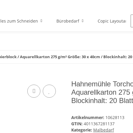
lles zum Schneiden
Bürobedarf
Copic Layoutartik
block / Aquarellkarton 275 g/m² Größe: 30 x 40cm / Blockinhalt: 20 
Hahnemühle Torchon
Aquarellkarton 275
Blockinhalt: 20 Blat
Artikelnummer:
10628113
GTIN:
4011367281137
Kategorie:
Malbedarf