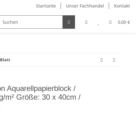
Startseite
Unser Fachhandel
Kontakt
el
Dahle Schneidemaschinen
Edding Stifte
0,00 €
Blatt
 Aquarellpapierblock /
 g/m² Größe: 30 x 40cm /
t