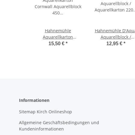
Hahnemühle
Hahnemühle D'Aqu
Aquarellkarton
Aquarellblock /
Cornwall Aquarellblock
Aquarellkarton 220
15,50 €
*
12,95 €
*
450 g/m² Größe: 30 x 40
g/m² Größe: 30 x 40c
cm / Blockinhalt: 10
Blockinhalt: 30 Blat
Blatt
Informationen
Sitemap Kirch Onlineshop
Allgemeine Geschäftsbedingungen und
Kundeninformationen