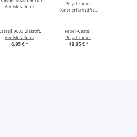
Castell 9000 Bleistift,
Faber-Castell
6er Metalletui
Polychromos
Künstlerfarbstifte,
6,95 €
*
49,95 €
*
Metalletui mit 36
Stiften