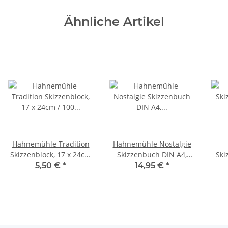
Ähnliche Artikel
Hahnemühle Tradition
Hahnemühle Nostalgie
Skizzenblock, 17 x 24cm
Skizzenbuch DIN A4,
Ski
/ 100 g/m² / 50 Blatt
Landschaftsformat, 190
A4,
5,50 €
*
14,95 €
*
g/m², 40 Blatt
g/