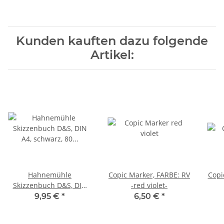
Kunden kauften dazu folgende
Artikel:
Hahnemühle
Copic Marker, FARBE: RV
Copi
Skizzenbuch D&S, DIN
-red violet-
A4, schwarz, 80 Blatt,
9,95 €
*
6,50 €
*
140 g/m², Fadenheftung