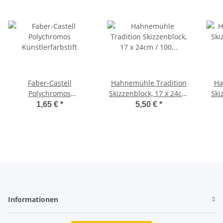
Faber-Castell
Hahnemühle Tradition
Ha
Polychromos
Skizzenblock, 17 x 24cm
Ski
Künstlerfarbstift
/ 100 g/m² / 50 Blatt
1
1,65 €
*
5,50 €
*
Informationen