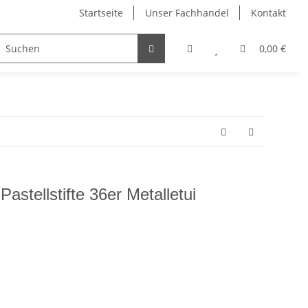
Startseite
Unser Fachhandel
Kontakt
el
Dahle Schneidemaschinen
Edding Stifte
0,00 €
astellstifte 36er Metalletui