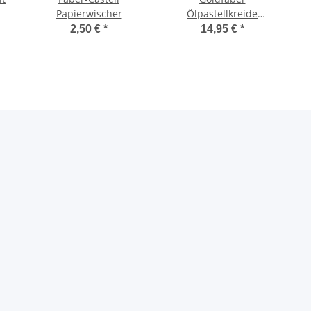
Papierwischer
Ölpastellkreide
Kartonetui mit 36
2,50 €
*
14,95 €
*
Farben