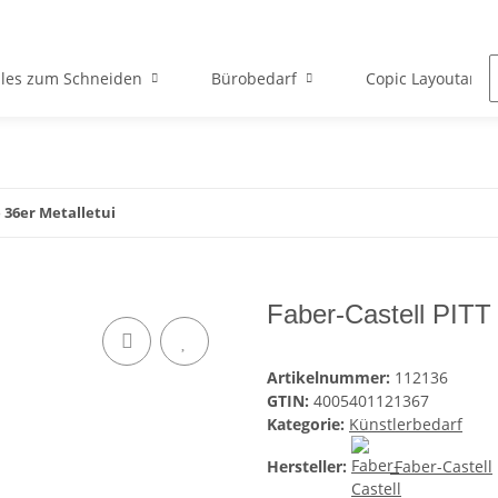
lles zum Schneiden
Bürobedarf
Copic Layoutartik
e 36er Metalletui
Faber-Castell PITT P
Artikelnummer:
112136
GTIN:
4005401121367
Kategorie:
Künstlerbedarf
Hersteller:
Faber-Castell