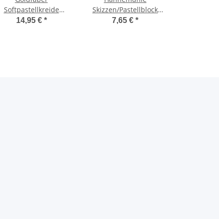
Softpastellkreide
Skizzen/Pastellblock
Kartonetui mit 48
DIN A4 / 130 g/m² / 30
14,95 €
*
7,65 €
*
Farben (1/2 Länge)
Blatt