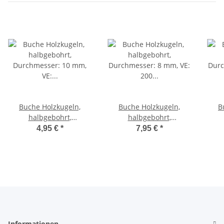
Buche Holzkugeln,
Buche Holzkugeln,
B
halbgebohrt,
halbgebohrt,
Durchmesser: 10 mm,
Durchmesser: 8 mm, VE:
Durc
4,95 €
*
7,95 €
*
VE: 100 Stck.
200 Stck.
Informationen